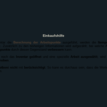
Einkaufshilfe
ntar die
Berechnung der Arbeitspunkte
ausgeführt, werden die
Itemp
t. Zusätzlich zu den bisherigen Informationen wird aufgezählt, bei welche 
spunkte
durch diesen Gegenstand
verbessern
kann.
nd noch das
Inventar geöffnet
und eine spezielle
Arbeit ausgewählt
, wird
ehoben
.
etboni nicht
mit
berücksichtigt
. So kann es durchaus sein, dass die Wert
n.