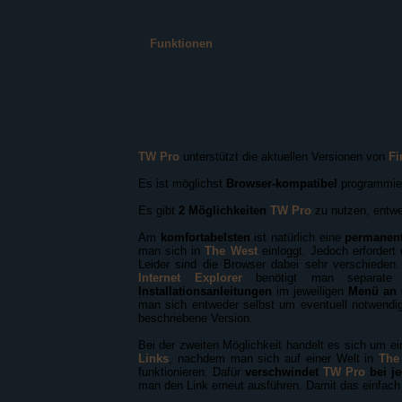
Funktionen
TW Pro
unterstützt die aktuellen Versionen von
Fi
Es ist möglichst
Browser-kompatibel
programmier
Es gibt
2 Möglichkeiten
TW Pro
zu nutzen, entw
Am
komfortabelsten
ist natürlich eine
permanent
man sich in
The West
einloggt. Jedoch erfordert
Leider sind die Browser dabei sehr verschieden
Internet Explorer
benötigt man separate 
Installationsanleitungen
im jeweiligen
Menü an d
man sich entweder selbst um eventuell notwend
beschriebene Version.
Bei der zweiten Möglichkeit handelt es sich um e
Links
, nachdem man sich auf einer Welt in
The
funktionieren. Dafür
verschwindet
TW Pro
bei j
man den Link erneut ausführen. Damit das einfach